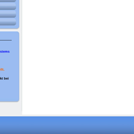
ystems
lt.
kt bei