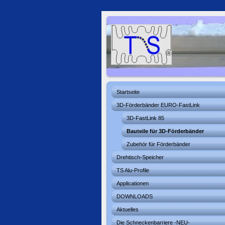
Startseite
3D-Förderbänder EURO-FastLink
3D-FastLink 85
Bauteile für 3D-Förderbänder
Zubehör für Förderbänder
Drehtisch-Speicher
TS Alu-Profile
Applicationen
DOWNLOADS
Aktuelles
Die Schneckenbarriere -NEU-